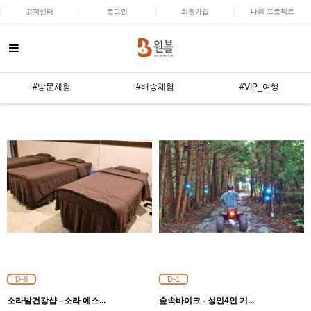
고객센터
로그인
회원가입
나의 프로젝트
#방문체험
#배송체험
#VIP_여행
D-8
D-1
소라발건강샵 - 소라 에스...
숲속바이크 - 성인4인 기...