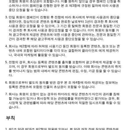
포함된 회원의 초상권이 포함됩니다. 이를 원하지 않으실 경우 캠페인 신청을 취
소하거나 이미 캠페인을 진행한 경우 본 조 제3항에 규정된 절차에 따라 사용권
중단 요청을 할 수 있습니다.
만일 회원이 캠페인이 진행된 후 전항에 따라 회사에게 부여된 사용권의 중단을
원한다면, 정상적으로 콘텐츠 등록을 완료한 날로부터 1년이 경과한 후 회사에
사용권 중단 요청을 할 수 있으며, 그 기간 중 탈퇴한 회원은 전문과 동일한 기간
이 경과한 후 회사에 사용권 중단요청을 할 수 있습니다. 이미 회원의 동의를 거
쳐 광고주에게 제공된 콘텐츠에 대한 사용권 중단에 관하여는, 전문과 동일한 기
간이 경과한 후 해당 광고주에게 사용권 중단요청을 할 수 있습니다.
회사는 제2항에 따라 허락된 사용기간 동안 회원이 등록한 콘텐츠, 링크 또는 콘
텐츠 내에 포함된 멀티미디어를 각각 또는 결합하여 클라이언트 에게 제공하거
나, 국내외 마케팅에 활용할 수 있습니다.
전항의 경우, 회사는 등록된 콘텐츠를 출처를 포함하여 광고주에게 제공할 수 있
으며, 이 경우 회원으로부터 별도의 동의를 받습니다. 이때 회사는 콘텐츠의 취지
를 벗어나지 않는 범위 내에서 해당 콘텐츠에 편집, 수정, 가공 등을 할 수 있습니
다.
회원으로부터 별도의 동의를 받은 경우 본 조 제4항에 따라 제공되는 정보에는
등록된 콘텐츠에 포함된 인물의 초상권이 포함될 수 있습니다.
회사는 회원의 요청이 없는 경우라 하더라도 해당 콘텐츠가 타인의 권리를 침해
할 가능성이 있거나 회사정책 또는 관련법률을 위반하였다고 평가되는 경우, 회
사정책 및 관련법률에 따라 해당 콘텐츠에 대하여 적절한 임시조치를 취할 수 있
습니다.
부칙
제1조 약관 제16조 제2항의 적용에 있어서, 본 약관 개정 전에 작성된 콘텐츠에