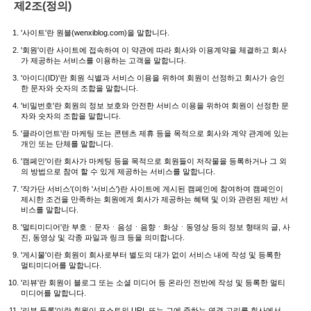
제2조(정의)
'사이트'란 원블(wenxiblog.com)을 말합니다.
'회원'이란 사이트에 접속하여 이 약관에 따라 회사와 이용계약을 체결하고 회사
가 제공하는 서비스를 이용하는 고객을 말합니다.
'아이디(ID)'란 회원 식별과 서비스 이용을 위하여 회원이 선정하고 회사가 승인
한 문자와 숫자의 조합을 말합니다.
'비밀번호'란 회원의 정보 보호와 안전한 서비스 이용을 위하여 회원이 선정한 문
자와 숫자의 조합을 말합니다.
'클라이언트'란 마케팅 또는 콘텐츠 제휴 등을 목적으로 회사와 계약 관계에 있는
개인 또는 단체를 말합니다.
'캠페인'이란 회사가 마케팅 등을 목적으로 회원들이 저작물을 등록하거나 그 외
의 방법으로 참여 할 수 있게 제공하는 서비스를 말합니다.
'작가단 서비스'(이하 '서비스')란 사이트에 게시된 캠페인에 참여하여 캠페인이
제시한 조건을 만족하는 회원에게 회사가 제공하는 혜택 및 이와 관련된 제반 서
비스를 말합니다.
'멀티미디어'란 부호ㆍ문자ㆍ음성ㆍ음향ㆍ화상ㆍ동영상 등의 정보 형태의 글, 사
진, 동영상 및 각종 파일과 링크 등을 의미합니다.
'게시물'이란 회원이 회사로부터 별도의 대가 없이 서비스 내에 작성 및 등록한
멀티미디어를 말합니다.
'리뷰'란 회원이 블로그 또는 소셜 미디어 등 온라인 전반에 작성 및 등록한 멀티
미디어를 말합니다.
'리뷰 등록'이란 회원이 포스트의 URL 또는 그에 준하는 연결 고리를 회사에서