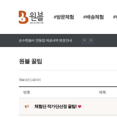
#방문체험
#배송체험
#
순수한둠비 연동점 제공내역 변경안내
돈향기 추가
원블 꿀팁
Total 4건
1 페이지
번호
제목
체험단 작가단선정 꿀팁!