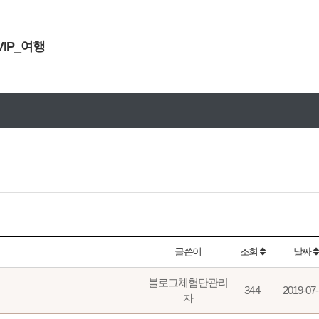
VIP_여행
문구안내
설연휴 원블고객센터 휴무안내
글쓴이
조회
날짜
블로그체험단관리
344
2019-07
자