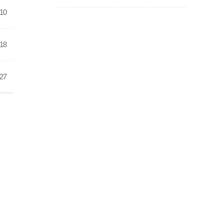
-10
-18
-27