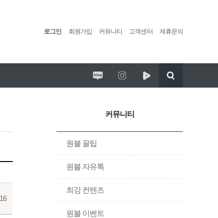
로그인
회원가입
커뮤니티
고객센터
제휴문의
편백포레스트 임시휴업 안내
리딩팜 ATV
커뮤니티
원블 꿀팁
원블 자유톡
최강 컨텐츠
-16
원블 이벤트