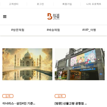
고객센터
로그인
회원가입
나의 프로젝트
#방문체험
#배송체험
#VIP_여행
등록
등록
이너리스 - 성인4인 기준...
[방문] 선물고팡 공항점 ...