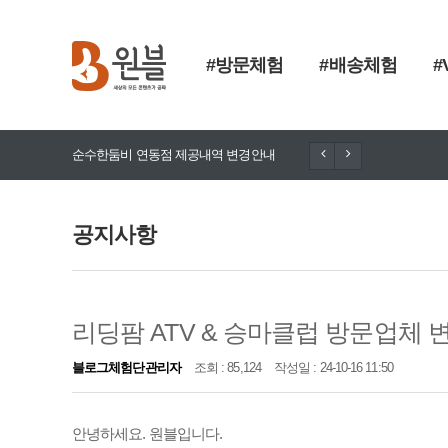
#방문체험
#배송체험
#
순수한둠비 연동점 제공내역 변경안내
돈향기 추가
공지사항
리딩팜 ATV & 승마클럽 방문업체
블로그체험단관리자
조회 : 85,124
작성일 : 24-10-16 11:50
안녕하세요. 원블입니다.