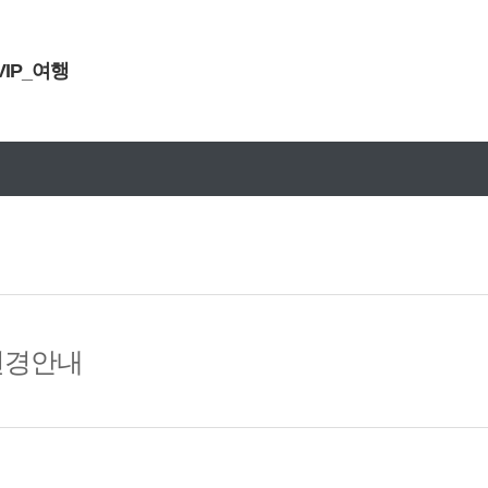
VIP_여행
문구안내
설연휴 원블고객센터 휴무안내
 변경안내