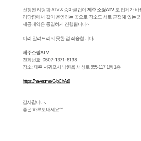
선정된 리딩팜 ATV & 승마클럽이
제주 소랑ATV
로 업체가 바
리당팜에서 같이 운영하는 곳으로 장소도 서로 근접해 있는곳
제공내역은 동일하게 진행됩니다~!
미리 알려드리지 못한 점 죄송합니다.
제주소랑ATV
0507-1371-6198
전화번호:
장소: 제주 서귀포시 남원읍 서성로 955-117 1동 1층
https://naver.me/GipChAt8
감사합니다.
좋은 하루보내세요^^